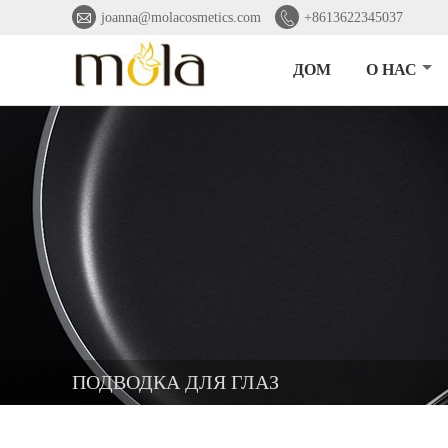


joanna@molacosmetics.com
+8613622345037
ДОМ
О НАС
ПОДВОДКА ДЛЯ ГЛАЗ