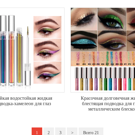
йкая водостойкая жидкая
Красочная долговечная ж
водка-хамелеон для глаз
блестящая подводка для г
металлическим блеск
1
2
3
>
Всего 21