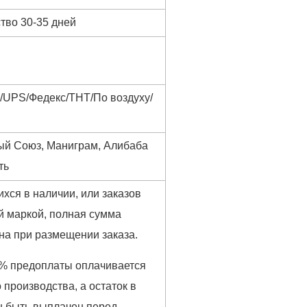
тво 30-35 дней
UPS/Федекс/ТНТ/По воздуху/
ный Союз, Маниграм, Алибаба
ть
хся в наличии, или заказов
й маркой, полная сумма
на при размещении заказа.
% предоплаты оплачивается
 производства, а остаток в
 быть выплачен перед