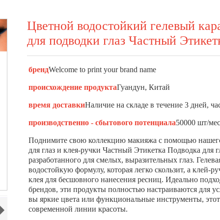
Цветной водостойкий гелевый кара
для подводки глаз Частный Этикет
бренд
Welcome to print your brand name
происхождение продукта
Гуандун, Китай
время доставки
Наличие на складе в течение 3 дней, ча
производственно - сбытового потенциала
50000 шт/ме
Поднимите свою коллекцию макияжа с помощью нашего 
для глаз и клея-ручки Частный Этикетка Подводка для г
разработанного для смелых, выразительных глаз. Гелева
водостойкую формулу, которая легко скользит, а клей-
клея для бесшовного нанесения ресниц. Идеально подхо
брендов, эти продукты полностью настраиваются для 
вы яркие цвета или функциональные инструменты, этот
современной линии красоты.