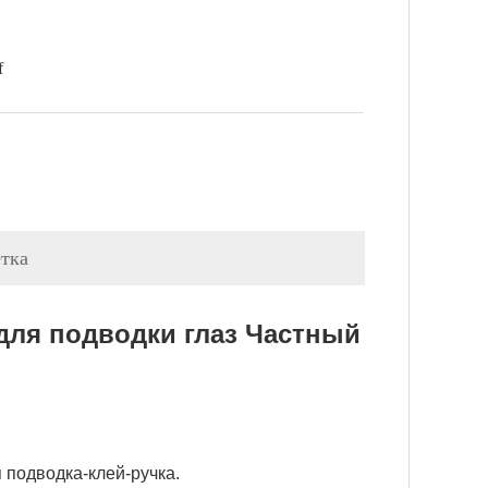
f
етка
 для подводки глаз Частный
 подводка-клей-ручка.