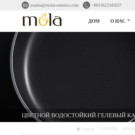


joanna@molacosmetics.com
+8613622345037
ДОМ
О НАС
ЦВЕТНОЙ ВОДОСТОЙКИЙ ГЕЛЕВЫЙ КА

>
ТОВАРЫ
>
МАКИ
Главная