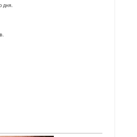
 дня.
в.