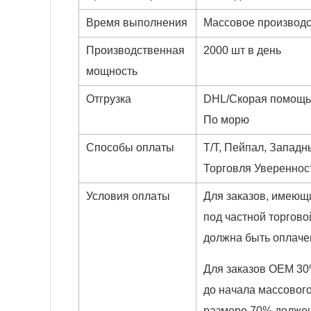
Время выполнения
Массовое производс
Производственная
2000 шт в день
мощность
Отгрузка
DHL/Скорая помощь/
По морю
Способы оплаты
T/T, Пейпал, Запад
Торговля Увереннос
Условия оплаты
Для заказов, имеющи
под частной торгово
должна быть оплаче
Для заказов OEM 30
до начала массового
размере 70% должен