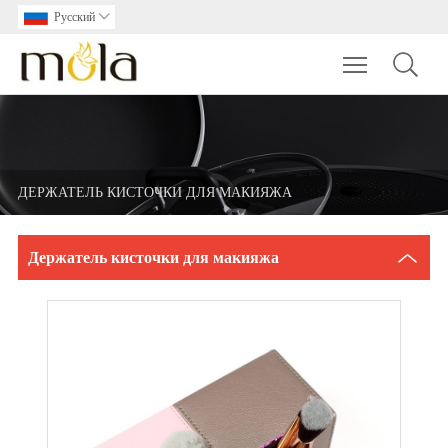
Pусский

Toggle main m
ДЕРЖАТЕЛЬ КИСТОЧКИ ДЛЯ МАКИЯЖА
Держатель кисточки для макияжа