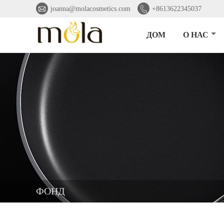


joanna@molacosmetics.com
+8613622345037
ДОМ
О НАС
ФОНД