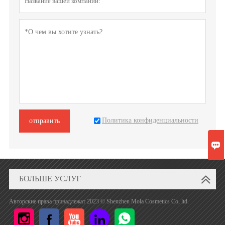
Политика конфиденциальности
отправить

БОЛЬШЕ УСЛУГ
Авторские права принадлежат 2023 © Shenzhen Mola Cosmetics Co, ltd.




