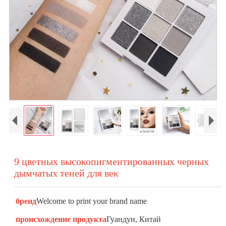
9 цветных высокопигментированных черных
дымчатых теней для век
бренд
Welcome to print your brand name
происхождение продукта
Гуандун, Китай