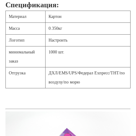
Спецификация:
Материал
Картон
Масса
0.
350
кг
Логотип
Настроить
минимальный
1000 шт.
заказ
Отгрузка
ДХЛ/EMS/UPS/Федерал Ехпресс/ТНТ/по
воздуху/по морю