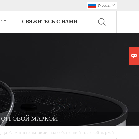
Pусский

Г
СВЯЖИТЕСЬ С НАМИ

ТОРГОВОЙ МАРКОЙ.
рдца, бархатисто-матовые, под собственной торговой маркой.