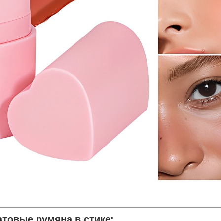
товые румяна в стике
: