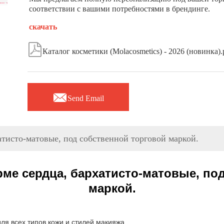
соответствии с вашими потребностями в брендинге.
скачать

Каталог косметики (Molacosmetics) - 2026 (новинка).

Send Email
атисто-матовые, под собственной торговой маркой.
рме сердца, бархатисто-матовые, по
маркой.
ля всех типов кожи и стилей макияжа.