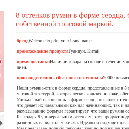
8 оттенков румян в форме сердца, 
собственной торговой маркой.
бренд
Welcome to print your brand name
происхождение продукта
Гуандун, Китай
время доставки
Наличие товара на складе в течение 3 
дней.
производственно - сбытового потенциала
50000 шт./ме
Наши румяна-стик в форме сердца, представленные в 8 
матовой текстурой, которая легко скользит по коже, об
Уникальный наконечник в форме сердца позволяет точно
что делает их идеальными как для начинающих, так и д
размазыванию формула гарантирует, что ваши румяна ос
Благодаря 8 универсальным оттенкам, этот продукт под
различных вариантов макияжа. Идеально подходит для 
Мы предлагаем полную персонализацию под вашей торго