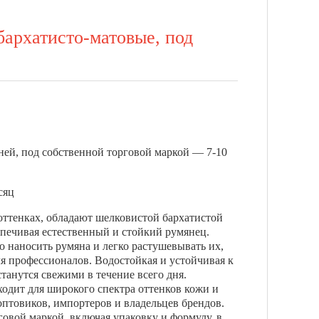
бархатисто-матовые, под
дней, под собственной торговой маркой — 7-10
сяц
оттенках, обладают шелковистой бархатистой
еспечивая естественный и стойкий румянец.
 наносить румяна и легко растушевывать их,
ля профессионалов. Водостойкая и устойчивая к
танутся свежими в течение всего дня.
ходит для широкого спектра оттенков кожи и
оптовиков, импортеров и владельцев брендов.
вой маркой, включая упаковку и формулу, в