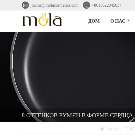


joanna@molacosmetics.com
+8613622345037
ДОМ
О НАС
8 ОТТЕНКОВ РУМЯН В ФОРМЕ СЕРДЦА

>
ТОВ
Главная