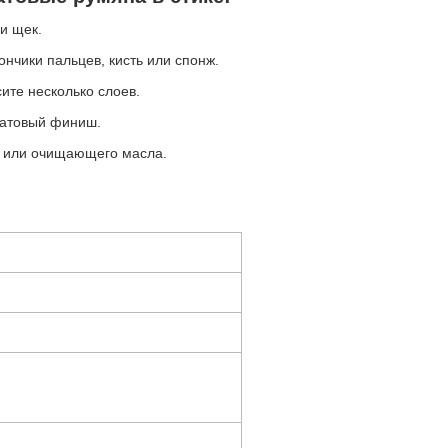
и щек.
нчики пальцев, кисть или спонж.
ите несколько слоев.
 матовый финиш.
а или очищающего масла.